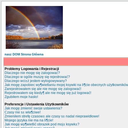
nasz DOM Strona Główna
Problemy Logowania i Rejestracji
Dlaczego nie mogę się zalogować?
Dlaczego w ogóle muszę się rejestrować?
Dlaczego wci±ż jestem wylogowywany?
Jak mogę zapobiec wy¶wietlaniu mojej ksywki na li¶cie obecnych użytkownikó
Zarejestrowałem się ale nie mogę się zalogować!
Rejestrowałem się kiedy¶ ale nie mogę się już logować!
Zgubiłem moje hasło!
Preferencje i Ustawienia Użytkowników
Jak mogę zmienić swoje ustawienia?
Czasy nie s± wła¶ciwe!
Zmieniłem strefę czasow± ale czasy s± nadal nieprawidłowe!
Mojego języka nie ma na li¶cie!
Jak mogę wy¶wietlić obrazek pod moj± ksywk±?