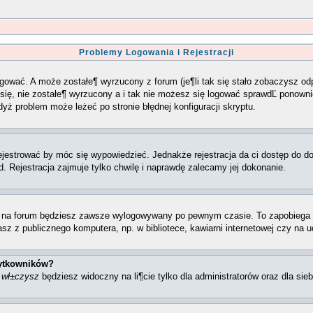
Problemy Logowania i Rejestracji
ogować. A może zostałe¶ wyrzucony z forum (je¶li tak się stało zobaczysz 
się, nie zostałe¶ wyrzucony a i tak nie możesz się logować sprawdĽ ponownie 
gdyż problem może leżeć po stronie błędnej konfiguracji skryptu.
jestrować by móc się wypowiedzieć. Jednakże rejestracja da ci dostęp do dod
. Rejestracja zajmuje tylko chwilę i naprawdę zalecamy jej dokonanie.
na forum będziesz zawsze wylogowywany po pewnym czasie. To zapobiega w
 z publicznego komputera, np. w bibliotece, kawiarni internetowej czy na u
żytkowników?
±
wł±czysz
będziesz widoczny na li¶cie tylko dla administratorów oraz dla sieb