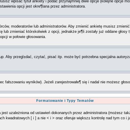
Musisz wpisać tytuł ankiety i podać przynajmniej dwie opcje (kolejne opcje
tawienia opcji jest okre¶lana przez administratora.
wórców, moderatorów lub administratorów. Aby zmienić ankietę musisz zmien
ę lub zmieniać któr±kolwiek z opcji, jednakże je¶li zostały już oddane głosy
opcji w połowie głosowania.
p. Aby przegl±dać, czytać, pisać itp. może być potrzebna specjalna autoryz
ec fałszowaniu wyników). Jeżeli zarejestrowałe¶ się i nadal nie możesz gło
Formatowanie i Typy Tematów
 jest uzależniona od ustawień dokonanych przez administratora (możesz tak
 kwadratowych [ i ] a nie < i > oraz oferuje większ± kontrolę nad tym co i 