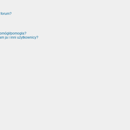
 forum?
 pomógł/pomogła?
m ja i inni użytkownicy?