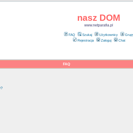
nasz DOM
www.netparafia.pl
FAQ
Szukaj
Użytkownicy
Grup
Rejestracja
Zaloguj
Chat
FAQ
w?