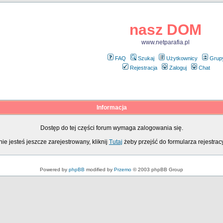
nasz DOM
www.netparafia.pl
FAQ
Szukaj
Użytkownicy
Grup
Rejestracja
Zaloguj
Chat
Informacja
Dostęp do tej części forum wymaga zalogowania się.
nie jesteś jeszcze zarejestrowany, kliknij
Tutaj
żeby przejść do formularza rejestrac
Powered by
phpBB
modified by
Przemo
© 2003 phpBB Group