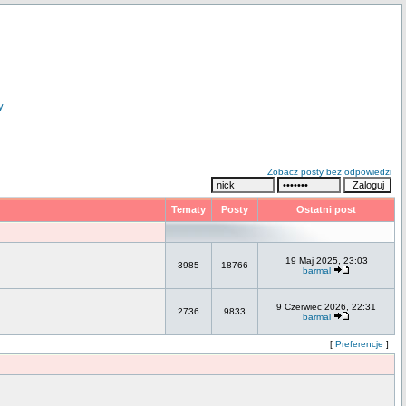
y
Zobacz posty bez odpowiedzi
Tematy
Posty
Ostatni post
19 Maj 2025, 23:03
3985
18766
barmal
9 Czerwiec 2026, 22:31
2736
9833
barmal
[
Preferencje
]