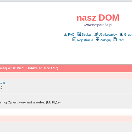
nasz DOM
www.netparafia.pl
FAQ
Szukaj
Użytkownicy
Grup
Rejestracja
Zaloguj
Chat
Witaj w DOMu !!! Dobrze ze JESTES :)
 w P...
5)
moj Ojciec, ktory jest w niebie. (Mt 18,19)