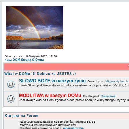
Obecny czas to 8 Sierpień 2026, 18:30
nasz DOM Strona Główna
Witaj w DOMu !!! Dobrze ze JESTES :)
SLOWO BOZE w naszym zyciu
Ostatni post:
Miłujmy się bracia
Twoje Slowo jest lampa dla moich stop i swiatlem na mojej sciezce. (Ps 119, 10
MODLITWA w naszym DOMu
Ostatni post:
Czerwcowe
Jesli dwaj z was na ziemi zgodnie o cos prosic beda, to wszystkiego uzyczy im 
Kto jest na Forum
Nasi użytkownicy napisali
67549
postów, tematów
13763
Mamy
211
zarejestrowanych użytkowników
Ostatnio zarejestrowana osoba:
mdarnikowska