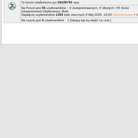
To forum odwiedzono już
26638792
razy
Na Forum jest
55
użytkowników :: 0 Zarejestrowanych, 0 Ukrytych i 55 Gości
Zarejestrowani Użytkownicy: Brak
Najwięcej użytkowników
1265
było obecnych 9 Maj 2026, 13:00
Administrator
•
J
Na czacie jest
0
użytkowników [ Zaloguj się by wejść na czat ]