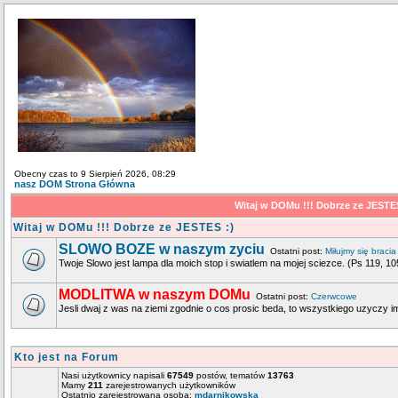
Obecny czas to 9 Sierpień 2026, 08:29
nasz DOM Strona Główna
Witaj w DOMu !!! Dobrze ze JESTE
Witaj w DOMu !!! Dobrze ze JESTES :)
SLOWO BOZE w naszym zyciu
Ostatni post:
Miłujmy się bracia
Twoje Slowo jest lampa dla moich stop i swiatlem na mojej sciezce. (Ps 119, 10
MODLITWA w naszym DOMu
Ostatni post:
Czerwcowe
Jesli dwaj z was na ziemi zgodnie o cos prosic beda, to wszystkiego uzyczy im 
Kto jest na Forum
Nasi użytkownicy napisali
67549
postów, tematów
13763
Mamy
211
zarejestrowanych użytkowników
Ostatnio zarejestrowana osoba:
mdarnikowska