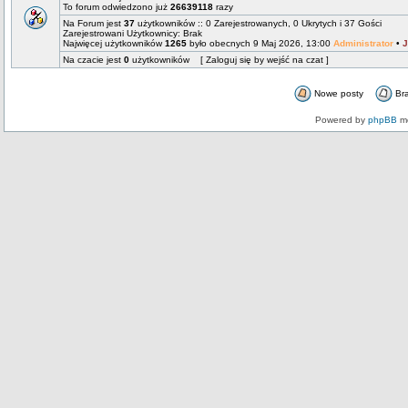
To forum odwiedzono już
26639118
razy
Na Forum jest
37
użytkowników :: 0 Zarejestrowanych, 0 Ukrytych i 37 Gości
Zarejestrowani Użytkownicy: Brak
Najwięcej użytkowników
1265
było obecnych 9 Maj 2026, 13:00
Administrator
•
J
Na czacie jest
0
użytkowników [ Zaloguj się by wejść na czat ]
Nowe posty
Br
Powered by
phpBB
mo