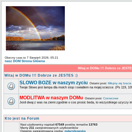
Obecny czas to 7 Sierpień 2026, 05:21
nasz DOM Strona Główna
Witaj w DOMu !!! Dobrze ze JESTE
Witaj w DOMu !!! Dobrze ze JESTES :)
SLOWO BOZE w naszym zyciu
Ostatni post:
Miłujmy się bracia
Twoje Slowo jest lampa dla moich stop i swiatlem na mojej sciezce. (Ps 119, 10
MODLITWA w naszym DOMu
Ostatni post:
Czerwcowe
Jesli dwaj z was na ziemi zgodnie o cos prosic beda, to wszystkiego uzyczy im 
Kto jest na Forum
Nasi użytkownicy napisali
67549
postów, tematów
13763
Mamy
211
zarejestrowanych użytkowników
Ostatnio zarejestrowana osoba:
mdarnikowska