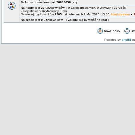
To forum odwiedzono już
26638056
razy
Na Forum jest
37
użytkowników :: 0 Zarejestrowanych, 0 Ukrytych i 37 Gości
Zarejestrowani Użytkownicy: Brak
Najwięcej użytkowników
1265
było obecnych 9 Maj 2026, 13:00
Administrator
•
J
Na czacie jest
0
użytkowników [ Zaloguj się by wejść na czat ]
Nowe posty
Br
Powered by
phpBB
mo