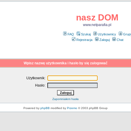
nasz DOM
www.netparafia.pl
FAQ
Szukaj
Użytkownicy
Grup
Rejestracja
Zaloguj
Chat
Wpisz nazwę użytkownika i hasło by się zalogować
Użytkownik:
Hasło:
Zapomniałem hasła
Powered by
phpBB
modified by
Przemo
© 2003 phpBB Group