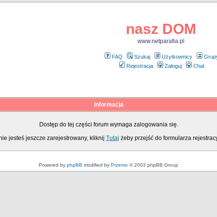
nasz DOM
www.netparafia.pl
FAQ
Szukaj
Użytkownicy
Grup
Rejestracja
Zaloguj
Chat
Informacja
Dostęp do tej części forum wymaga zalogowania się.
nie jesteś jeszcze zarejestrowany, kliknij
Tutaj
żeby przejść do formularza rejestrac
Powered by
phpBB
modified by
Przemo
© 2003 phpBB Group