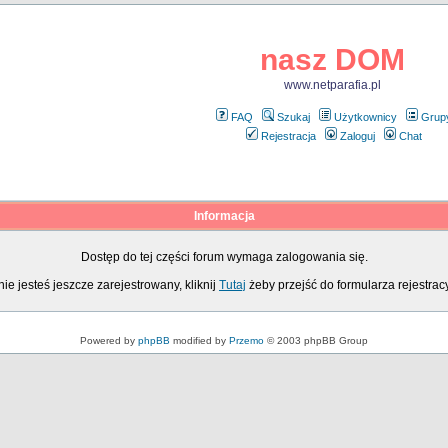
nasz DOM
www.netparafia.pl
FAQ
Szukaj
Użytkownicy
Grup
Rejestracja
Zaloguj
Chat
Informacja
Dostęp do tej części forum wymaga zalogowania się.
nie jesteś jeszcze zarejestrowany, kliknij
Tutaj
żeby przejść do formularza rejestrac
Powered by
phpBB
modified by
Przemo
© 2003 phpBB Group