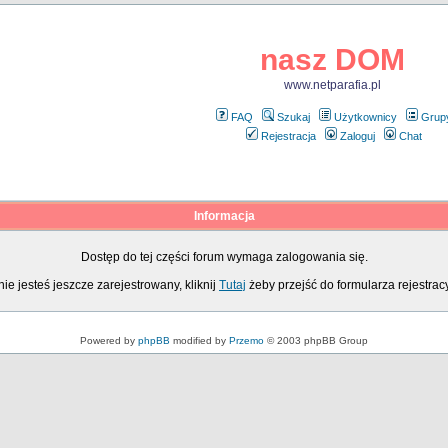
nasz DOM
www.netparafia.pl
FAQ
Szukaj
Użytkownicy
Grup
Rejestracja
Zaloguj
Chat
Informacja
Dostęp do tej części forum wymaga zalogowania się.
nie jesteś jeszcze zarejestrowany, kliknij
Tutaj
żeby przejść do formularza rejestrac
Powered by
phpBB
modified by
Przemo
© 2003 phpBB Group