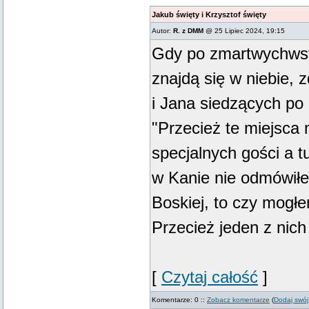
Jakub święty i Krzysztof święty
Autor:
R. z DMM
@ 25 Lipiec 2024, 19:15
Gdy po zmartwychwst
znajdą się w niebie, 
i Jana siedzących po
"Przecież te miejsca m
specjalnych gości a t
w Kanie nie odmówił
Boskiej, to czy mogł
Przecież jeden z nich 
[
Czytaj całość
]
Komentarze: 0 ::
Zobacz komentarze
(
Dodaj swój