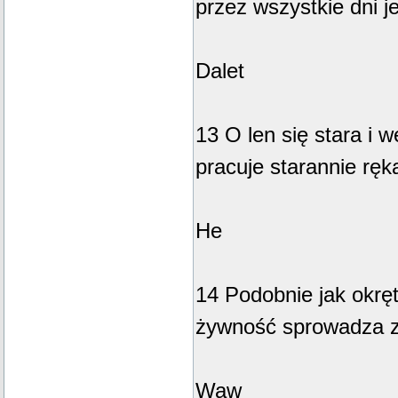
przez wszystkie dni j
Dalet
13 O len się stara i w
pracuje starannie ręk
He
14 Podobnie jak okręt
żywność sprowadza z
Waw