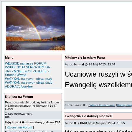
Menu
Miłujmy się bracia w Panu
WEJSCIE na nasze FORUM
Autor:
barmal
@ 19 Maj 2025, 23:03
WSPOLNOTA SERCA JEZUSA
JAK ZMNIEJSZYC ZDJECIE ?
Uczniowie ruszyli w ś
Strona Główna
WATYKAN na zywo - obraz maly
WATYKAN na zywo - obraz duzy
Ewangelię wszelkiemu
ADORACJA on-line
Kto jest na Forum
Przez ostatnie 24 godziny byli na forum:
Komentarze: 0 ::
Zobacz komentarze
(
Dodaj swój
0 Zarejestrowanych, 0 Ukrytych i 1647
Gości
Z zarejestrowanych:
Ewangelia z ostatniej niedzieli.
Brak
U�ytkownik�w w ostatniej godzinie:
264
Autor:
R. z DMM
@ 28 Sierpień 2024, 10:55
Kto jest na Forum
[
]