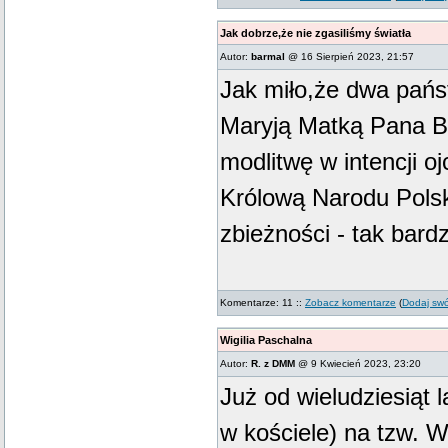
Jak dobrze,że nie zgasiliśmy światła
Autor:
barmal
@ 16 Sierpień 2023, 21:57
Jak miło,że dwa pańs
Maryją Matką Pana B
modlitwę w intencji oj
Królową Narodu Polsk
zbieżności - tak bar
Komentarze: 11 ::
Zobacz komentarze
(
Dodaj swó
Wigilia Paschalna
Autor:
R. z DMM
@ 9 Kwiecień 2023, 23:20
Już od wieludziesiąt 
w kościele) na tzw. Wi