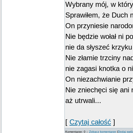
Wybrany mój, w któ
Sprawiłem, że Duch m
On przyniesie narod
Nie będzie wołał ni po
nie da słyszeć krzyk
Nie złamie trzciny na
nie zagasi knotka o n
On niezachwianie prz
Nie zniechęci się ani 
aż utrwali...
[
Czytaj całość
]
Komentarze: 0 ::
Zobacz komentarze
(
Dodaj swój