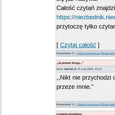
Całość czytań znajdzi
https://niezbednik.nie
przytoczę tylko czyta
[
Czytaj całość
]
Komentarze: 0 ::
Zobacz komentarze
(
Dodaj swój
,,Ja jestem drogą..."
Autor:
barmal
@ 13 Luty 2023, 23:13
,,Nikt nie przychodzi 
przeze mnie."
Komentarze: 0 ::
Zobacz komentarze
(
Dodaj swój
czytania dzisiejsze