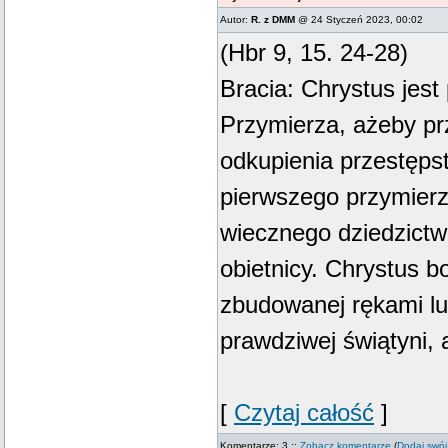
Autor:
R. z DMM
@ 24 Styczeń 2023, 00:02
(Hbr 9, 15. 24-28)
Bracia: Chrystus jes
Przymierza, ażeby pr
odkupienia przestęps
pierwszego przymierz
wiecznego dziedzictwa
obietnicy. Chrystus b
zbudowanej rękami lu
prawdziwej świątyni, 
[
Czytaj całość
]
Komentarze: 3 ::
Zobacz komentarze
(
Dodaj swój