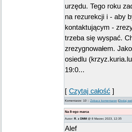
urzędu. Tego roku za
na rezurekcji i - aby 
kontaktującym - zrezy
trzeba się wyspać. C
zrezygnowałem. Jako
osiedlu (krzyz.kuria.lu
19:0...
[
Czytaj całość
]
Komentarze: 10 ::
Zobacz komentarze
(
Dodaj sw
Na 8-ego marca
Autor:
R. z DMM
@ 8 Marzec 2023, 12:35
Alef