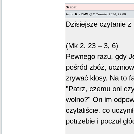
Szabat
Autor:
R. z DMM
@ 2 Czerwiec 2024, 22:09
Dzisiejsze czytanie z
(Mk 2, 23 – 3, 6)
Pewnego razu, gdy Je
pośród zbóż, uczniow
zrywać kłosy. Na to f
"Patrz, czemu oni czy
wolno?" On im odpowi
czytaliście, co uczyni
potrzebie i poczuł głód