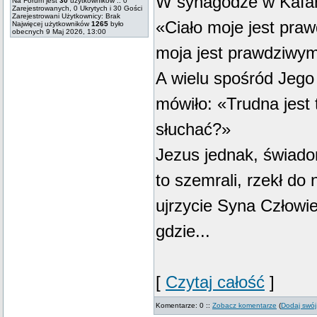
W synagodze w Kafar
Na Forum jest
30
użytkowników :: 0
Zarejestrowanych, 0 Ukrytych i 30 Gości
Zarejestrowani Użytkownicy: Brak
«Ciało moje jest pr
Najwięcej użytkowników
1265
było
obecnych 9 Maj 2026, 13:00
moja jest prawdziwy
A wielu spośród Jego 
mówiło: «Trudna jest
słuchać?»
Jezus jednak, świado
to szemrali, rzekł do
ujrzycie Syna Człowi
gdzie...
[
Czytaj całość
]
Komentarze: 0 ::
Zobacz komentarze
(
Dodaj swój