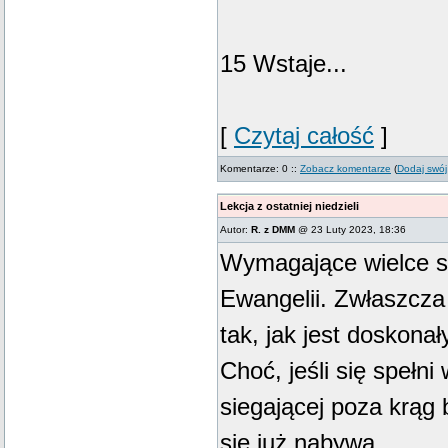
15 Wstaje...
[
Czytaj całość
]
Komentarze: 0 ::
Zobacz komentarze
(
Dodaj swój
Lekcja z ostatniej niedzieli
Autor:
R. z DMM
@ 23 Luty 2023, 18:36
Wymagające wielce s
Ewangelii. Zwłaszcza
tak, jak jest doskonał
Choć, jeśli się spełni
siegającej poza krąg b
się już nabywa.