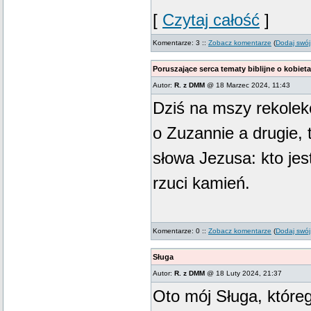
[
Czytaj całość
]
Komentarze: 3 ::
Zobacz komentarze
(
Dodaj swój
Poruszające serca tematy biblijne o kobiet
Autor:
R. z DMM
@ 18 Marzec 2024, 11:43
Dziś na mszy rekolekc
o Zuzannie a drugie, 
słowa Jezusa: kto jes
rzuci kamień.
Komentarze: 0 ::
Zobacz komentarze
(
Dodaj swój
Sługa
Autor:
R. z DMM
@ 18 Luty 2024, 21:37
Oto mój Sługa, które