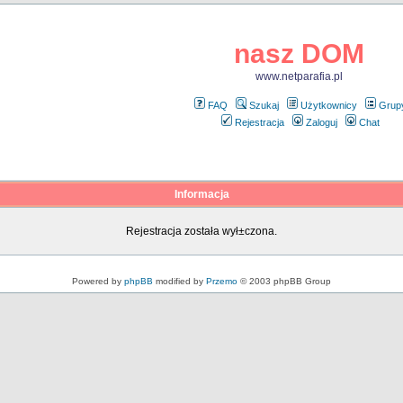
nasz DOM
www.netparafia.pl
FAQ
Szukaj
Użytkownicy
Grup
Rejestracja
Zaloguj
Chat
Informacja
Rejestracja została wył±czona.
Powered by
phpBB
modified by
Przemo
© 2003 phpBB Group