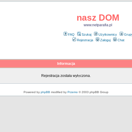
nasz DOM
www.netparafia.pl
FAQ
Szukaj
Użytkownicy
Grup
Rejestracja
Zaloguj
Chat
Informacja
Rejestracja została wył±czona.
Powered by
phpBB
modified by
Przemo
© 2003 phpBB Group