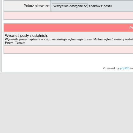
Pokaż pierwsze
znaków z postu
Pr
Wyświetl posty z ostatnich:
Wyświetla posty napisane w ci±gu ostatniego wybranego czasu. Można wybrać metodę wyświe
Posty i Tematy
Powered by
phpBB
mo