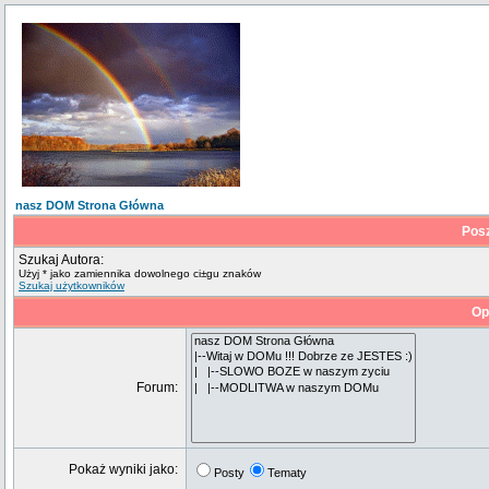
nasz DOM Strona Główna
Pos
Szukaj Autora:
Użyj * jako zamiennika dowolnego ci±gu znaków
Szukaj użytkowników
Op
Forum:
Pokaż wyniki jako:
Posty
Tematy