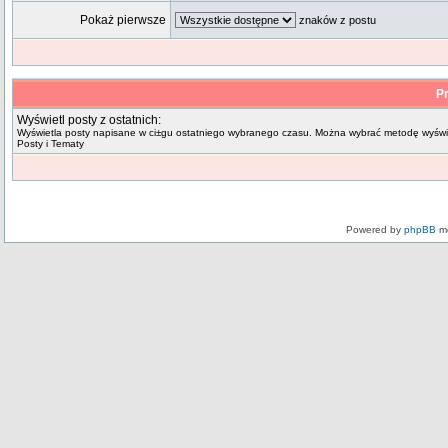
Pokaż pierwsze
znaków z postu
Pr
Wyświetl posty z ostatnich:
Wyświetla posty napisane w ci±gu ostatniego wybranego czasu. Można wybrać metodę wyświe
Posty i Tematy
Powered by
phpBB
mo