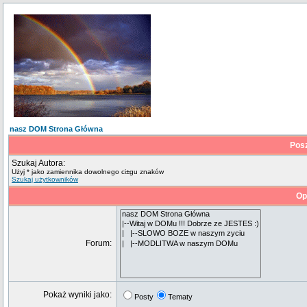
nasz DOM Strona Główna
Pos
Szukaj Autora:
Użyj * jako zamiennika dowolnego ci±gu znaków
Szukaj użytkowników
Op
Forum:
Pokaż wyniki jako:
Posty
Tematy