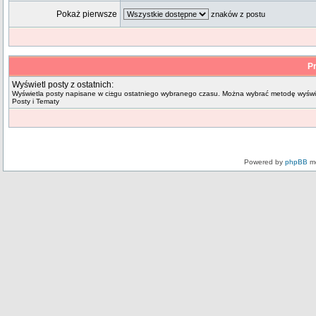
Pokaż pierwsze
znaków z postu
Pr
Wyświetl posty z ostatnich:
Wyświetla posty napisane w ci±gu ostatniego wybranego czasu. Można wybrać metodę wyświe
Posty i Tematy
Powered by
phpBB
mo