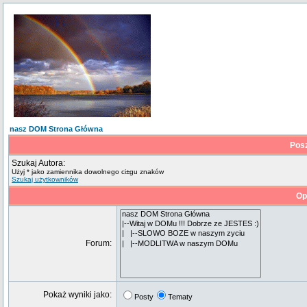
nasz DOM Strona Główna
Pos
Szukaj Autora:
Użyj * jako zamiennika dowolnego ci±gu znaków
Szukaj użytkowników
Op
Forum:
Pokaż wyniki jako:
Posty
Tematy