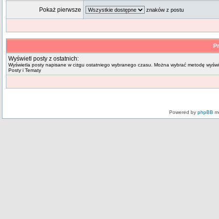
Pokaż pierwsze
znaków z postu
Pr
Wyświetl posty z ostatnich:
Wyświetla posty napisane w ci±gu ostatniego wybranego czasu. Można wybrać metodę wyświe
Posty i Tematy
Powered by
phpBB
mo