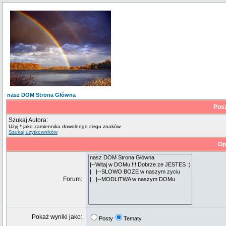
nasz DOM Strona Główna
Pos
Szukaj Autora:
Użyj * jako zamiennika dowolnego ci±gu znaków
Szukaj użytkowników
Op
Forum:
Pokaż wyniki jako:
Posty
Tematy