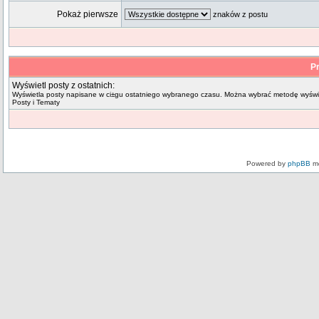
Pokaż pierwsze
znaków z postu
Pr
Wyświetl posty z ostatnich:
Wyświetla posty napisane w ci±gu ostatniego wybranego czasu. Można wybrać metodę wyświe
Posty i Tematy
Powered by
phpBB
mo