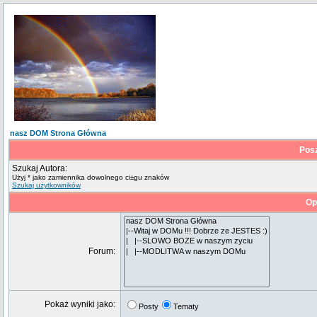
nasz DOM Strona Główna
Pos
Szukaj Autora:
Użyj * jako zamiennika dowolnego ci±gu znaków
Szukaj użytkowników
Op
Forum:
Pokaż wyniki jako:
Posty
Tematy