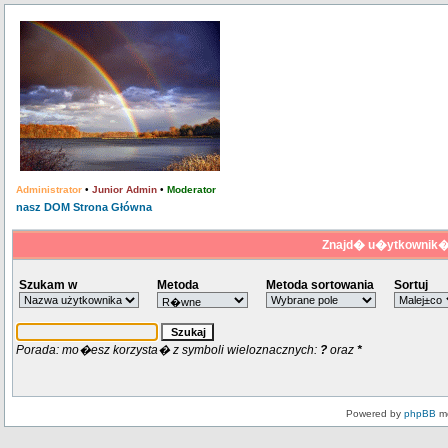
Administrator
•
Junior Admin
•
Moderator
nasz DOM Strona Główna
Znajd� u�ytkownik�
Szukam w
Metoda
Metoda sortowania
Sortuj
Porada: mo�esz korzysta� z symboli wieloznacznych:
?
oraz
*
Powered by
phpBB
mo