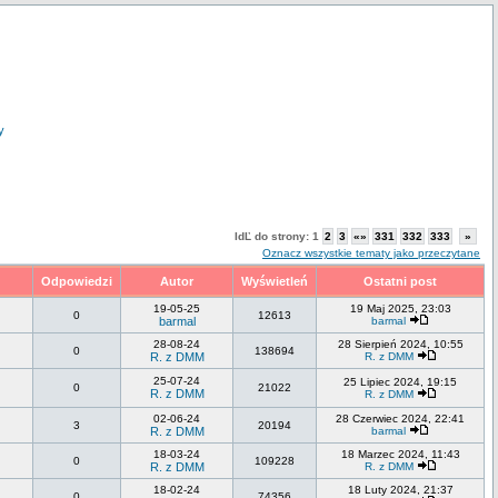
y
IdĽ do strony:
1
2
3
«»
331
332
333
»
Oznacz wszystkie tematy jako przeczytane
Odpowiedzi
Autor
Wyświetleń
Ostatni post
19-05-25
19 Maj 2025, 23:03
0
12613
barmal
barmal
28-08-24
28 Sierpień 2024, 10:55
0
138694
R. z DMM
R. z DMM
25-07-24
25 Lipiec 2024, 19:15
0
21022
R. z DMM
R. z DMM
02-06-24
28 Czerwiec 2024, 22:41
3
20194
R. z DMM
barmal
18-03-24
18 Marzec 2024, 11:43
0
109228
R. z DMM
R. z DMM
18-02-24
18 Luty 2024, 21:37
0
74356