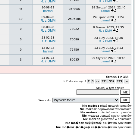
R. z DMM
R. z DMM
16-08-23
18 Styczeń 2024, 22:40
11
413866
barmal
barmal
09-04-23
24 Lipiec 2023, 01:24
10
2506186
R. z DMM
barmal
08-03-23
8 Marzec 2023, 12:35
0
78922
R. z DMM
R. z DMM
23-02-23
23 Luty 2023, 18:36
0
76096
R. z DMM
R. z DMM
13-02-23
13 Luty 2023, 23:13
0
76456
barmal
barmal
24-01-23
29 Styczeń 2023, 10:46
3
80935
R. z DMM
barmal
Strona
1
z
333
IdĽ do strony:
1
2
3
«»
331
332
333
»
Szukaj w tym dziale:
Skocz do:
Nie możesz
pisać nowych tematów
Nie możesz
odpowiadać w tematach
Nie możesz
zmieniać swoich postów
Nie możesz
usuwać swoich postów
Nie możesz
głosować w ankietach
Nie mo�esz
za��cza� plik�w na tym forum
Nie mo�esz
�ci�ga� za��cznik�w na tym forum