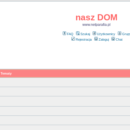
nasz DOM
www.netparafia.pl
FAQ
Szukaj
Użytkownicy
Grup
Rejestracja
Zaloguj
Chat
Tematy