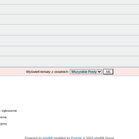
Wyświetl tematy z ostatnich:
 ogłoszenie
zenie
ejony
Powered by
phpBB
modified by
Przemo
© 2003 phpBB Group