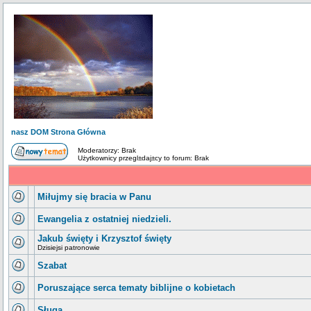
nasz DOM Strona Główna
Moderatorzy: Brak
Użytkownicy przegl±daj±cy to forum: Brak
Miłujmy się bracia w Panu
Ewangelia z ostatniej niedzieli.
Jakub święty i Krzysztof święty
Dzisiejsi patronowie
Szabat
Poruszające serca tematy biblijne o kobietach
Sługa