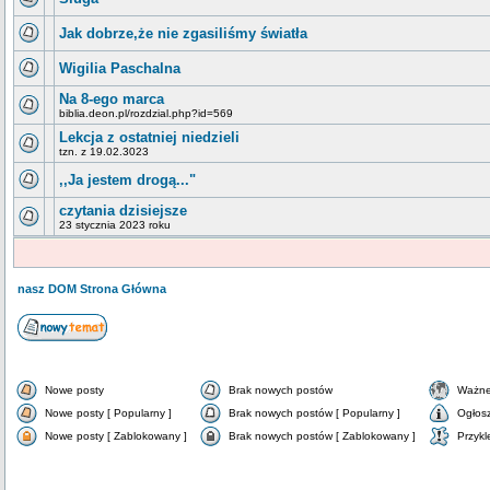
Jak dobrze,że nie zgasiliśmy światła
Wigilia Paschalna
Na 8-ego marca
biblia.deon.pl/rozdzial.php?id=569
Lekcja z ostatniej niedzieli
tzn. z 19.02.3023
,,Ja jestem drogą..."
czytania dzisiejsze
23 stycznia 2023 roku
nasz DOM Strona Główna
Nowe posty
Brak nowych postów
Ważne
Nowe posty [ Popularny ]
Brak nowych postów [ Popularny ]
Ogłos
Nowe posty [ Zablokowany ]
Brak nowych postów [ Zablokowany ]
Przykl