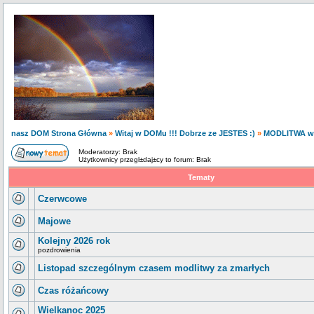
nasz DOM Strona Główna
»
Witaj w DOMu !!! Dobrze ze JESTES :)
»
MODLITWA w
Moderatorzy: Brak
Użytkownicy przegl±daj±cy to forum: Brak
Tematy
Czerwcowe
Majowe
Kolejny 2026 rok
pozdrowienia
Listopad szczególnym czasem modlitwy za zmarłych
Czas różańcowy
Wielkanoc 2025