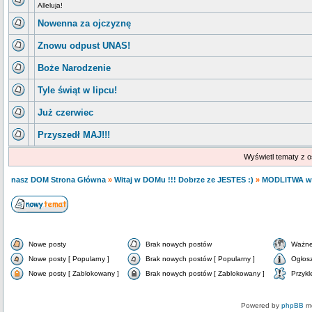
Alleluja!
Nowenna za ojczyznę
Znowu odpust UNAS!
Boże Narodzenie
Tyle świąt w lipcu!
Już czerwiec
Przyszedł MAJ!!!
Wyświetl tematy z o
nasz DOM Strona Główna
»
Witaj w DOMu !!! Dobrze ze JESTES :)
»
MODLITWA w
Nowe posty
Brak nowych postów
Ważne
Nowe posty [ Popularny ]
Brak nowych postów [ Popularny ]
Ogłos
Nowe posty [ Zablokowany ]
Brak nowych postów [ Zablokowany ]
Przykl
Powered by
phpBB
mo