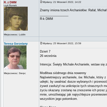
R. z DMM
Wysłany: 21 Wrzesień 2022, 14:22
czyli Romek
Znamy imiona trzech Archaniołów: Rafał, Michał 
_________________
R-k DMM
Miejscowosc: Lublin
Teresa Gorzelany
Wysłany: 25 Wrzesień 2022, 15:59
Dzień 7
26 września
Intencja: Święty Michale Archaniele, wstaw się
Modlitwa siódmego dnia nowenny
Miejscowosc: Sierpc
Najświetniejszy archaniele, św. Michale, który 
udręki, by uwalniać dusze wybranych i przenosić
żywot zasłużył na uniknięcie tych strasznych mę
życiu skazany zostanę na znoszenie ich przez j
mnie, umożliwiając jak najrychlejsze przeniesie
wszystkim jego potomkom.