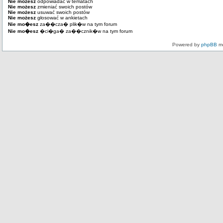
Nie możesz
odpowiadać w tematach
Nie możesz
zmieniać swoich postów
Nie możesz
usuwać swoich postów
Nie możesz
głosować w ankietach
Nie mo�esz
za��cza� plik�w na tym forum
Nie mo�esz
�ci�ga� za��cznik�w na tym forum
Powered by
phpBB
mo