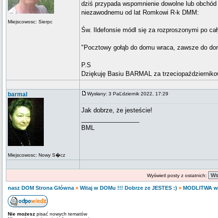
dziś przypada wspomnienie dowolne lub obchód 
niezawodnemu od lat Romkowi R-k DMM:
Miejscowosc: Sierpc
Św. Ildefonsie módl się za rozproszonymi po c
"Pocztowy gołąb do domu wraca, zawsze do do
P.S
Dziękuję Basiu BARMAL za trzeciopaździerniko
barmal
Wysłany: 3 PaĽdziernik 2022, 17:29
Jak dobrze, że jesteście!
_________________
BML
Miejscowosc: Nowy S�cz
Wyświetl posty z ostatnich:
nasz DOM Strona Główna
»
Witaj w DOMu !!! Dobrze ze JESTES :)
»
MODLITWA w
Nie możesz
pisać nowych tematów