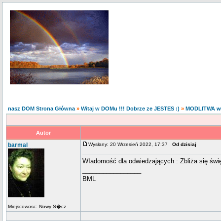
nasz DOM Strona Główna
»
Witaj w DOMu !!! Dobrze ze JESTES :)
»
MODLITWA w
Autor
barmal
Wysłany: 20 Wrzesień 2022, 17:37
Od dzisiaj
WIadomość dla odwiedzających : Zbliża się święt
_________________
BML
Miejscowosc: Nowy S�cz