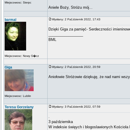
Miejscowosc: Sierpc
Aniele Boży, Stróżu mój...
barmal
Wysłany: 2 PaĽdziernik 2022, 17:43
Dzięki Giga za pamięć- Serdeczności imieninow
_________________
BML
Miejscowosc: Nowy S�cz
Giga
Wysłany: 2 PaĽdziernik 2022, 20:59
Aniołowie Stróżowie dziękuję, że nad nami wszy
Miejscowosc: Lublin
Teresa Gorzelany
Wysłany: 3 PaĽdziernik 2022, 07:59
.
3 października
W indeksie święych i blogoslawionych Kościola