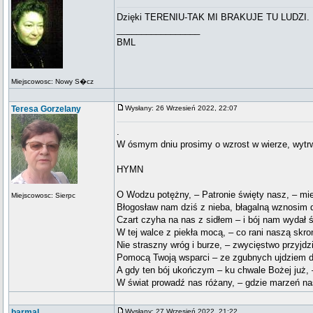
Dzięki TERENIU-TAK MI BRAKUJE TU LUDZI.
_________________
BML
Miejscowosc: Nowy S�cz
Teresa Gorzelany
Wysłany: 26 Wrzesień 2022, 22:07
.
W ósmym dniu prosimy o wzrost w wierze, wytrwa
HYMN
O Wodzu potężny, – Patronie święty nasz, – mi
Miejscowosc: Sierpc
Błogosław nam dziś z nieba, błagalną wznosim d
Czart czyha na nas z sidłem – i bój nam wydał 
W tej walce z piekła mocą, – co rani naszą skr
Nie straszny wróg i burze, – zwycięstwo przyjd
Pomocą Twoją wsparci – ze zgubnych ujdziem dr
A gdy ten bój ukończym – ku chwale Bożej już, 
W świat prowadź nas różany, – gdzie marzeń na
barmal
Wysłany: 27 Wrzesień 2022, 21:22