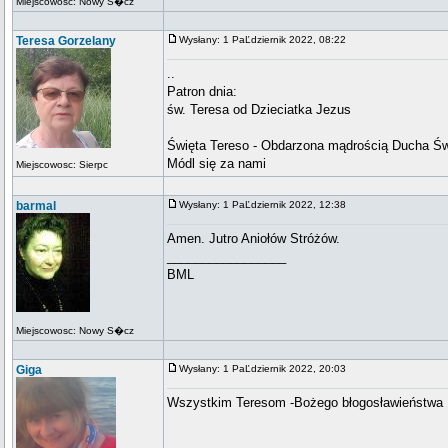
Miejscowosc: Nowy S�cz
Teresa Gorzelany
Wysłany: 1 PaĽdziernik 2022, 08:22
..
Patron dnia:
św. Teresa od Dzieciatka Jezus
Święta Tereso - Obdarzona mądrością Ducha Św
Módl się za nami
Miejscowosc: Sierpc
barmal
Wysłany: 1 PaĽdziernik 2022, 12:38
Amen. Jutro Aniołów Stróżów.
_________________
BML
Miejscowosc: Nowy S�cz
Giga
Wysłany: 1 PaĽdziernik 2022, 20:03
Wszystkim Teresom -Bożego błogosławieństwa