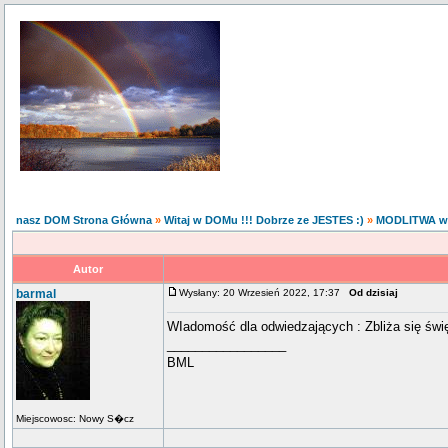
nasz DOM Strona Główna
»
Witaj w DOMu !!! Dobrze ze JESTES :)
»
MODLITWA w
Autor
barmal
Wysłany: 20 Wrzesień 2022, 17:37
Od dzisiaj
WIadomość dla odwiedzających : Zbliża się święt
_________________
BML
Miejscowosc: Nowy S�cz