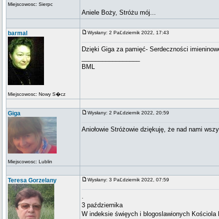
Miejscowosc: Sierpc
Aniele Boży, Stróżu mój...
barmal
Wysłany: 2 PaĽdziernik 2022, 17:43
Dzięki Giga za pamięć- Serdeczności imieninow
_________________
BML
Miejscowosc: Nowy S�cz
Giga
Wysłany: 2 PaĽdziernik 2022, 20:59
Aniołowie Stróżowie dziękuję, że nad nami wszy
Miejscowosc: Lublin
Teresa Gorzelany
Wysłany: 3 PaĽdziernik 2022, 07:59
.
3 października
W indeksie święych i blogoslawionych Kościola