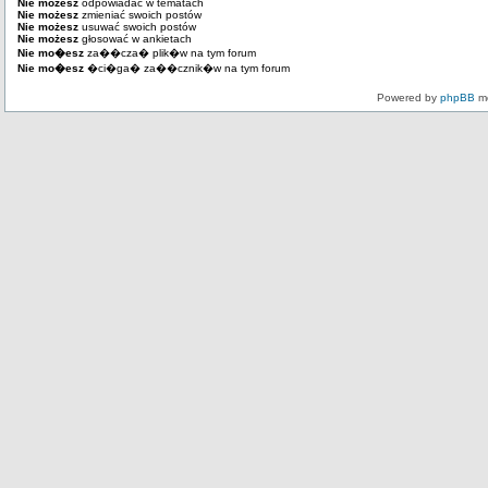
Nie możesz
odpowiadać w tematach
Nie możesz
zmieniać swoich postów
Nie możesz
usuwać swoich postów
Nie możesz
głosować w ankietach
Nie mo�esz
za��cza� plik�w na tym forum
Nie mo�esz
�ci�ga� za��cznik�w na tym forum
Powered by
phpBB
mo