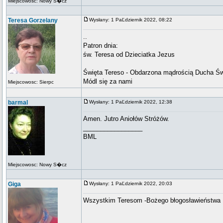
Miejscowosc: Nowy S�cz
Teresa Gorzelany
Wysłany: 1 PaĽdziernik 2022, 08:22
..
Patron dnia:
św. Teresa od Dzieciatka Jezus
Święta Tereso - Obdarzona mądrością Ducha Św
Módl się za nami
Miejscowosc: Sierpc
barmal
Wysłany: 1 PaĽdziernik 2022, 12:38
Amen. Jutro Aniołów Stróżów.
_________________
BML
Miejscowosc: Nowy S�cz
Giga
Wysłany: 1 PaĽdziernik 2022, 20:03
Wszystkim Teresom -Bożego błogosławieństwa