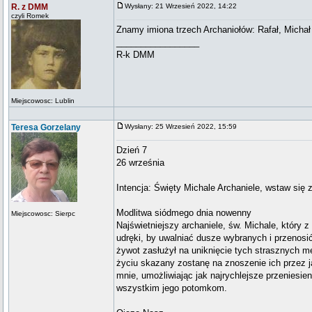
R. z DMM
Wysłany: 21 Wrzesień 2022, 14:22
czyli Romek
Znamy imiona trzech Archaniołów: Rafał, Michał 
_________________
R-k DMM
Miejscowosc: Lublin
Teresa Gorzelany
Wysłany: 25 Wrzesień 2022, 15:59
Dzień 7
26 września
Intencja: Święty Michale Archaniele, wstaw się
Modlitwa siódmego dnia nowenny
Miejscowosc: Sierpc
Najświetniejszy archaniele, św. Michale, który 
udręki, by uwalniać dusze wybranych i przenosić
żywot zasłużył na uniknięcie tych strasznych mę
życiu skazany zostanę na znoszenie ich przez j
mnie, umożliwiając jak najrychlejsze przeniesie
wszystkim jego potomkom.