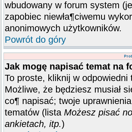
wbudowany w forum system (jeż
zapobiec niewła¶ciwemu wykor
anonimowych użytkowników.
Powrót do góry
Pro
Jak mogę napisać temat na 
To proste, kliknij w odpowiedni
Możliwe, że będziesz musiał s
co¶ napisać; twoje uprawnienia 
tematów (lista
Możesz pisać n
ankietach, itp.
)