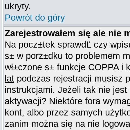
ukryty.
Powrót do góry
Zarejestrowałem się ale nie 
Na pocz±tek sprawdĽ czy wpisuj
s± w porz±dku to problemem mo
wł±czone s± funkcje COPPA i k
lat
podczas rejestracji musisz 
instrukcjami. Jeżeli tak nie je
aktywacji? Niektóre fora wyma
kont, albo przez samych użytko
zanim można się na nie logować