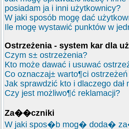
posiadam ja i inni użytkownicy?
W jaki sposób mogę dać użytkow
Ile mogę wystawić punktów w je
Ostrzeżenia - system kar dla 
Czym s± ostrzeżenia?
Kto może dawać i usuwać ostrze
Co oznaczaj± warto¶ci ostrzeżeń 
Jak sprawdzić kto i dlaczego dał 
Czy jest możliwo¶ć reklamacji?
Za��czniki
W jaki spos�b mog� doda� za