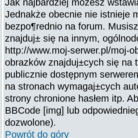
Jak najbardziej możesz wstawi
Jednakże obecnie nie istnieje
bezpo¶rednio na forum. Musisz 
znajduj± się na innym, ogólno
http://www.moj-serwer.pl/moj-o
obrazków znajduj±cych się na 
publicznie dostępnym serwere
na stronach wymagaj±cych auto
strony chronione hasłem itp. A
BBCode [img] lub odpowiedniego
dozwolone).
Powrót do góry