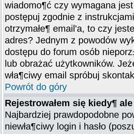
wiadomo¶ć czy wymagana jest a
postępuj zgodnie z instrukcjami
otrzymałe¶ email'a, to czy jes
adres? Jednym z powodów wykor
dostępu do forum osób niepor
lub obrażać użytkowników. Jeże
wła¶ciwy email spróbuj skontak
Powrót do góry
Rejestrowałem się kiedy¶ ale
Najbardziej prawdopodobne pow
niewła¶ciwy login i hasło (posz