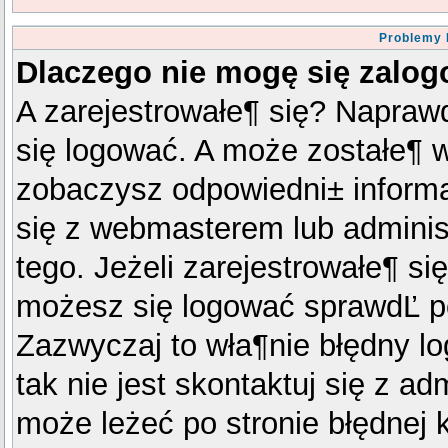
Problemy 
Dlaczego nie mogę się zalo
A zarejestrowałe¶ się? Napraw
się logować. A może zostałe¶ wy
zobaczysz odpowiedni± inform
się z webmasterem lub admini
tego. Jeżeli zarejestrowałe¶ się
możesz się logować sprawdĽ po
Zazwyczaj to wła¶nie błędny log
tak nie jest skontaktuj się z a
może leżeć po stronie błędnej k