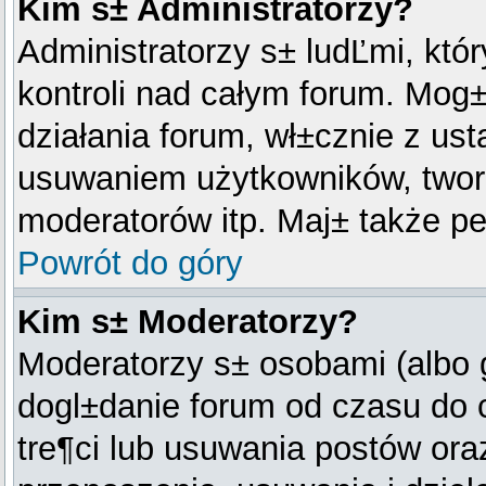
Kim s± Administratorzy?
Administratorzy s± ludĽmi, kt
kontroli nad całym forum. Mog±
działania forum, wł±cznie z us
usuwaniem użytkowników, twor
moderatorów itp. Maj± także pe
Powrót do góry
Kim s± Moderatorzy?
Moderatorzy s± osobami (albo 
dogl±danie forum od czasu do 
tre¶ci lub usuwania postów or