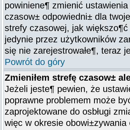
powiniene¶ zmienić ustawienia t
czasow± odpowiedni± dla twoje
strefy czasowej, jak większo¶
jedynie przez użytkowników zar
się nie zarejestrowałe¶, teraz 
Powrót do góry
Zmieniłem strefę czasow± ale
Jeżeli jeste¶ pewien, że ustawi
poprawne problemem może być c
zaprojektowane do osbługi zm
więc w okresie obowi±zywania