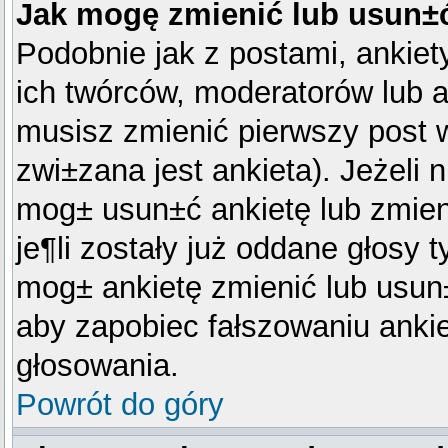
Jak mogę zmienić lub usun±ć
Podobnie jak z postami, ankie
ich twórców, moderatorów lub a
musisz zmienić pierwszy post
zwi±zana jest ankieta). Jeżeli 
mog± usun±ć ankietę lub zmieni
je¶li zostały już oddane głosy 
mog± ankietę zmienić lub usun
aby zapobiec fałszowaniu ankie
głosowania.
Powrót do góry