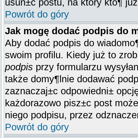
usun±ć postu, na który kto¶ już
Powrót do góry
Jak mogę dodać podpis do 
Aby dodać podpis do wiadomo¶
swoim profilu. Kiedy już to zr
podpis
przy formularzu wysyłan
także domy¶lnie dodawać podp
zaznaczaj±c odpowiedni± opcję
każdorazowo pisz±c post może
niego podpisu, przez odznaczen
Powrót do góry