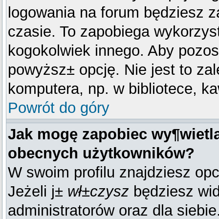
logowania na forum będziesz
czasie. To zapobiega wykorzys
kogokolwiek innego. Aby poz
powyższ± opcję. Nie jest to za
komputera, np. w bibliotece, ka
Powrót do góry
Jak mogę zapobiec wy¶wietla
obecnych użytkowników?
W swoim profilu znajdziesz op
Jeżeli j±
wł±czysz
będziesz wido
administratorów oraz dla siebie