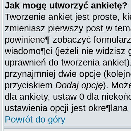
Jak mogę utworzyć ankietę?
Tworzenie ankiet jest proste, k
zmieniasz pierwszy post w tema
powiniene¶ zobaczyć formular
wiadomo¶ci (jeżeli nie widzisz
uprawnień do tworzenia ankiet).
przynajmniej dwie opcje (kole
przyciskiem
Dodaj opcję
). Moż
dla ankiety, ustaw 0 dla niekoń
ustawienia opcji jest okre¶lana
Powrót do góry