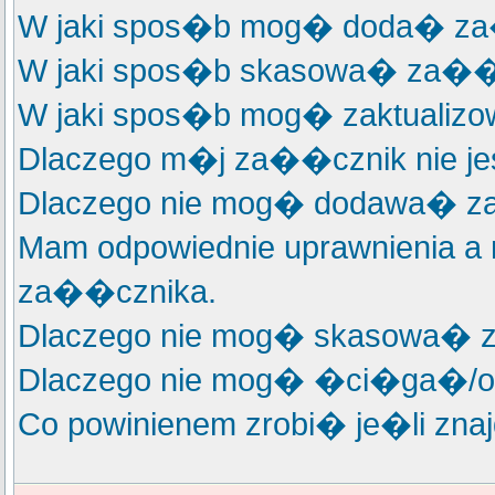
W jaki spos�b mog� doda� za�
W jaki spos�b skasowa� za��
W jaki spos�b mog� zaktualiz
Dlaczego m�j za��cznik nie je
Dlaczego nie mog� dodawa� 
Mam odpowiednie uprawnienia a
za��cznika.
Dlaczego nie mog� skasowa�
Dlaczego nie mog� �ci�ga�/
Co powinienem zrobi� je�li zn