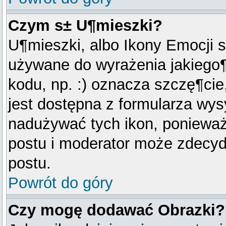
Czym s± U¶mieszki?
U¶mieszki, albo Ikony Emocji 
używane do wyrażenia jakiego¶
kodu, np. :) oznacza szczę¶cie,
jest dostępna z formularza wys
nadużywać tych ikon, poniewa
postu i moderator może zdecyd
postu.
Powrót do góry
Czy mogę dodawać Obrazki?