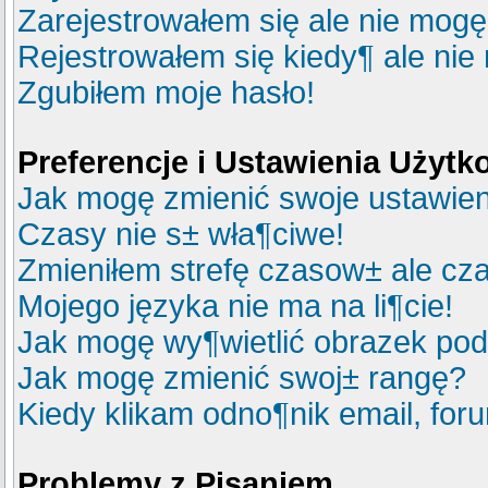
Zarejestrowałem się ale nie mogę
Rejestrowałem się kiedy¶ ale nie
Zgubiłem moje hasło!
Preferencje i Ustawienia Użyt
Jak mogę zmienić swoje ustawie
Czasy nie s± wła¶ciwe!
Zmieniłem strefę czasow± ale cza
Mojego języka nie ma na li¶cie!
Jak mogę wy¶wietlić obrazek po
Jak mogę zmienić swoj± rangę?
Kiedy klikam odno¶nik email, fo
Problemy z Pisaniem