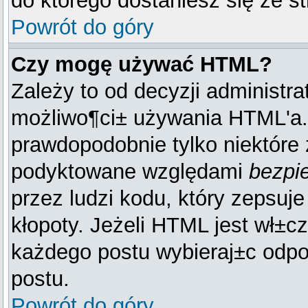
do którego dostaniesz się ze s
Powrót do góry
Czy mogę używać HTML?
Zależy to od decyzji administra
możliwo¶ci± używania HTML'a.
prawdopodobnie tylko niektóre z
podyktowane względami
bezpi
przez ludzi kodu, który zepsuje
kłopoty. Jeżeli HTML jest wł±c
każdego postu wybieraj±c odpo
postu.
Powrót do góry