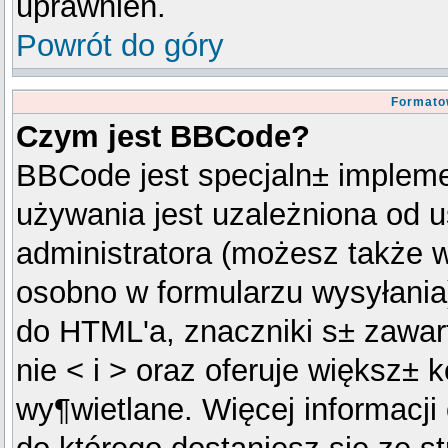
uprawnień.
Powrót do góry
Formato
Czym jest BBCode?
BBCode jest specjaln± implem
używania jest uzależniona od 
administratora (możesz także 
osobno w formularzu wysyłani
do HTML'a, znaczniki s± zawar
nie < i > oraz oferuje większ± k
wy¶wietlane. Więcej informacj